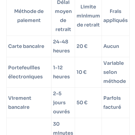
Délai
Limite
Méthode de
moyen
Frais
minimum
paiement
de
appliqués
de retrait
retrait
24-48
Carte bancaire
20 €
Aucun
heures
Variable
Portefeuilles
1-12
10 €
selon
électroniques
heures
méthode
2-5
Virement
Parfois
jours
50 €
bancaire
facturé
ouvrés
30
minutes