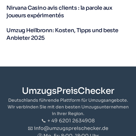
Nirvana Casino avis clients : la parole aux
joueurs expérimentés
Umzug Heilbronn: Kosten, Tipps und beste
Anbieter 2025
UmzugsPreisChecker
Deutschlands führende Plattform für Umzugsangebote.
Wir verbinden Sie mit den besten Umzugsunternehmen
in Ihrer Region.
📞 + 49 6201 2634908
📧 info@umzugspreischecker.de
🕐 Mo-Fr: 8:00-18:00 Uhr