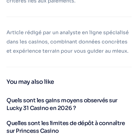
critères liés aux paiements.
Article rédigé par un analyste en ligne spécialisé
dans les casinos, combinant données concrètes
et expérience terrain pour vous guider au mieux.
You may also like
Quels sont les gains moyens observés sur
Lucky 31 Casino en 2026 ?
Quelles sont les limites de dépôt à connaître
sur Princess Casino