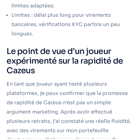
limites adaptées.
Limites : délai plus long pour virements
bancaires, vérifications KYC parfois un peu
longues.
Le point de vue d’un joueur
expérimenté sur la rapidité de
Cazeus
En tant que joueur ayant testé plusieurs
plateformes, je peux confirmer que la promesse
de rapidité de Cazeus n’est pas un simple
argument marketing. Après avoir effectué
plusieurs retraits, j’ai constaté une réelle fluidité,
avec des virements sur mon portefeuille