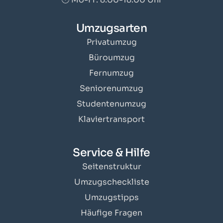
Umzugsarten
Privatumzug
Büroumzug
Fernumzug
Seniorenumzug
Studentenumzug
Klaviertransport
Service & Hilfe
Seitenstruktur
Umzugscheckliste
Umzugstipps
Häufige Fragen