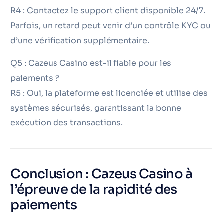
R4 : Contactez le support client disponible 24/7.
Parfois, un retard peut venir d’un contrôle KYC ou
d’une vérification supplémentaire.
Q5 : Cazeus Casino est-il fiable pour les
paiements ?
R5 : Oui, la plateforme est licenciée et utilise des
systèmes sécurisés, garantissant la bonne
exécution des transactions.
Conclusion : Cazeus Casino à
l’épreuve de la rapidité des
paiements