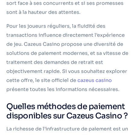
sort face à ses concurrents et si ses promesses
sont à la hauteur des attentes.
Pour les joueurs réguliers, la fluidité des
transactions influence directement l’expérience
de jeu. Cazeus Casino propose une diversité de
solutions de paiement modernes, et sa vitesse de
traitement des demandes de retrait est
objectivement rapide. Si vous souhaitez explorer
cette offre, le site officiel de
cazeus casino
présente toutes les informations nécessaires.
Quelles méthodes de paiement
disponibles sur Cazeus Casino ?
La richesse de l’infrastructure de paiement est un