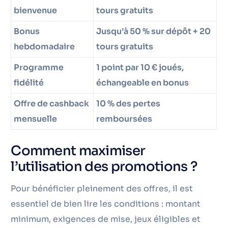
bienvenue
tours gratuits
Bonus
Jusqu’à 50 % sur dépôt + 20
hebdomadaire
tours gratuits
Programme
1 point par 10 € joués,
fidélité
échangeable en bonus
Offre de cashback
10 % des pertes
mensuelle
remboursées
Comment maximiser
l’utilisation des promotions ?
Pour bénéficier pleinement des offres, il est
essentiel de bien lire les conditions : montant
minimum, exigences de mise, jeux éligibles et