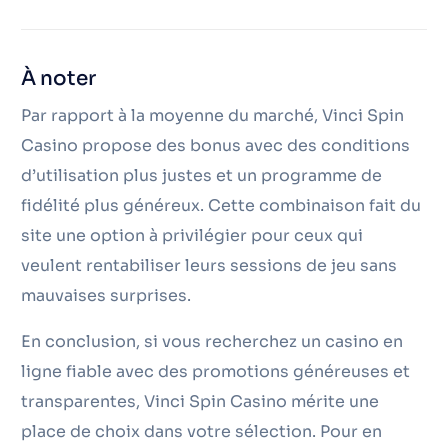
À noter
Par rapport à la moyenne du marché, Vinci Spin
Casino propose des bonus avec des conditions
d’utilisation plus justes et un programme de
fidélité plus généreux. Cette combinaison fait du
site une option à privilégier pour ceux qui
veulent rentabiliser leurs sessions de jeu sans
mauvaises surprises.
En conclusion, si vous recherchez un casino en
ligne fiable avec des promotions généreuses et
transparentes, Vinci Spin Casino mérite une
place de choix dans votre sélection. Pour en