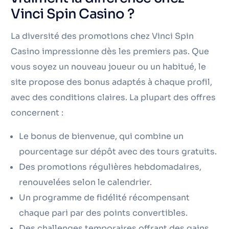
Vinci Spin Casino ?
La diversité des promotions chez Vinci Spin
Casino impressionne dès les premiers pas. Que
vous soyez un nouveau joueur ou un habitué, le
site propose des bonus adaptés à chaque profil,
avec des conditions claires. La plupart des offres
concernent :
Le bonus de bienvenue, qui combine un
pourcentage sur dépôt avec des tours gratuits.
Des promotions régulières hebdomadaires,
renouvelées selon le calendrier.
Un programme de fidélité récompensant
chaque pari par des points convertibles.
Des challenges temporaires offrant des gains