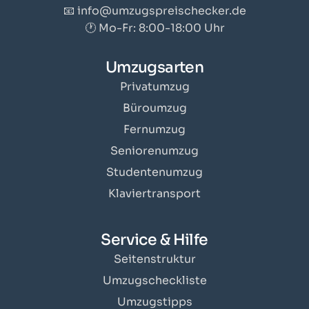
📧 info@umzugspreischecker.de
🕐 Mo-Fr: 8:00-18:00 Uhr
Umzugsarten
Privatumzug
Büroumzug
Fernumzug
Seniorenumzug
Studentenumzug
Klaviertransport
Service & Hilfe
Seitenstruktur
Umzugscheckliste
Umzugstipps