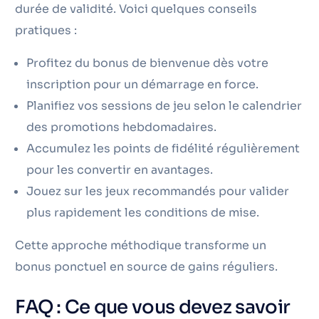
durée de validité. Voici quelques conseils
pratiques :
Profitez du bonus de bienvenue dès votre
inscription pour un démarrage en force.
Planifiez vos sessions de jeu selon le calendrier
des promotions hebdomadaires.
Accumulez les points de fidélité régulièrement
pour les convertir en avantages.
Jouez sur les jeux recommandés pour valider
plus rapidement les conditions de mise.
Cette approche méthodique transforme un
bonus ponctuel en source de gains réguliers.
FAQ : Ce que vous devez savoir