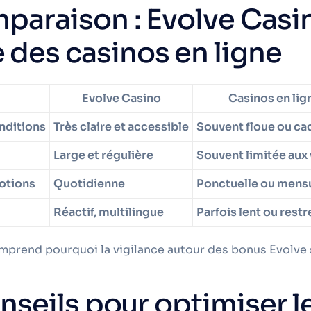
paraison : Evolve Casin
des casinos en ligne
Evolve Casino
Casinos en li
nditions
Très claire et accessible
Souvent floue ou ca
Large et régulière
Souvent limitée au
otions
Quotidienne
Ponctuelle ou mens
Réactif, multilingue
Parfois lent ou restr
mprend pourquoi la vigilance autour des bonus Evolve 
onseils pour optimiser 