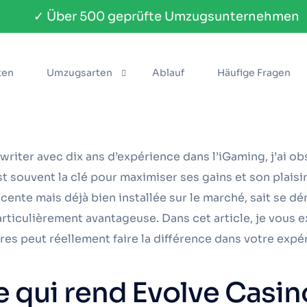
te ✓ Über 500 geprüfte Umzugsunternehmen
ten
Umzugsarten
Ablauf
Häufige Fragen
Privatumzug
riter avec dix ans d’expérience dans l’iGaming, j’ai ob
t souvent la clé pour maximiser ses gains et son plaisir
Büroumzug
cente mais déjà bien installée sur le marché, sait se d
Fernumzug
rticulièrement avantageuse. Dans cet article, je vous 
res peut réellement faire la différence dans votre expér
Seniorenumzug
Studentenumzug
e qui rend Evolve Casin
Klaviertransport