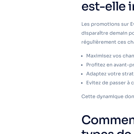
est-elle 
Les promotions sur E
disparaître demain po
régulièrement ces ch
Maximisez vos chanc
Profitez en avant-
Adaptez votre strat
Evitez de passer à 
Cette dynamique donne 
Comment 