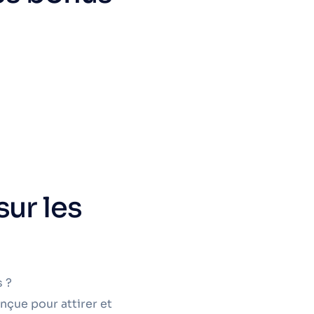
ur les
s ?
nçue pour attirer et