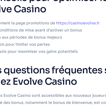
lve Casino
ement la page promotions de
https://casinoevolve.fr
conditions de mise avant d’activer un bonus
 aux périodes de bonus majeurs
ck pour limiter vos pertes
nois pour maximiser vos gains potentiels
 questions fréquentes s
ez Evolve Casino
us Evolve Casino sont accessibles aux nouveaux joueur
té des bonus, notamment le bonus de bienvenue, est co