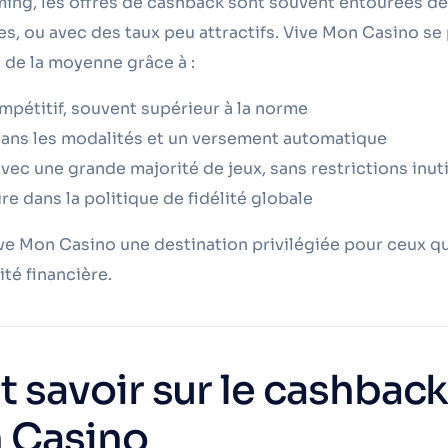
ming, les offres de cashback sont souvent entourées d
es, ou avec des taux peu attractifs. Vive Mon Casino se
 de la moyenne grâce à :
pétitif, souvent supérieur à la norme
ans les modalités et un versement automatique
vec une grande majorité de jeux, sans restrictions inut
re dans la politique de fidélité globale
ve Mon Casino une destination privilégiée pour ceux qui
ité financière.
t savoir sur le cashbac
 Casino