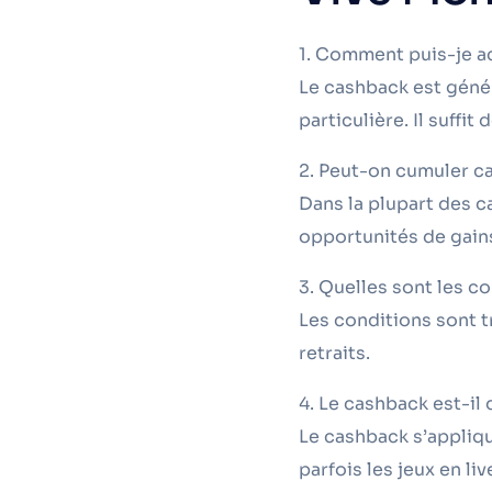
1. Comment puis-je ac
Le cashback est géné
particulière. Il suffit
2. Peut-on cumuler c
Dans la plupart des c
opportunités de gain
3. Quelles sont les co
Les conditions sont t
retraits.
4. Le cashback est-il 
Le cashback s’appliqu
parfois les jeux en liv