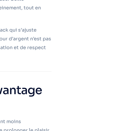
reinement, tout en
ack qui s’ajuste
our d’argent n’est pas
sation et de respect
avantage
ont moins
 prolonger le plaisir