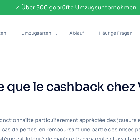
te ✓ Über 500 geprüfte Umzugsunternehmen
ten
Umzugsarten
Ablauf
Häufige Fragen
Privatumzug
e que le cashback chez
Büroumzug
Fernumzug
Seniorenumzug
onctionnalité particulièrement appréciée des joueurs en 
Studentenumzug
en cas de pertes, en remboursant une partie des mises 
Klaviertransport
ystème est intégré de manière transparente et avantage