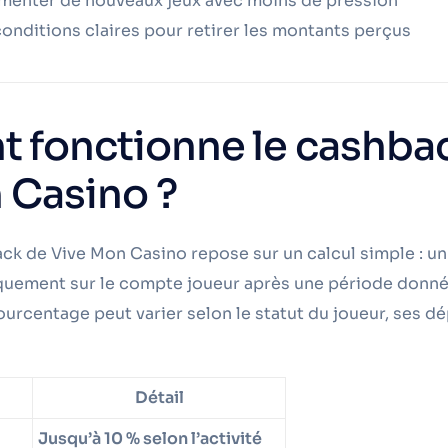
rimenter de nouveaux jeux avec moins de pression
 conditions claires pour retirer les montants perçus
fonctionne le cashba
 Casino ?
ck de Vive Mon Casino repose sur un calcul simple : un
quement sur le compte joueur après une période donn
rcentage peut varier selon le statut du joueur, ses dé
Détail
Jusqu’à 10 % selon l’activité