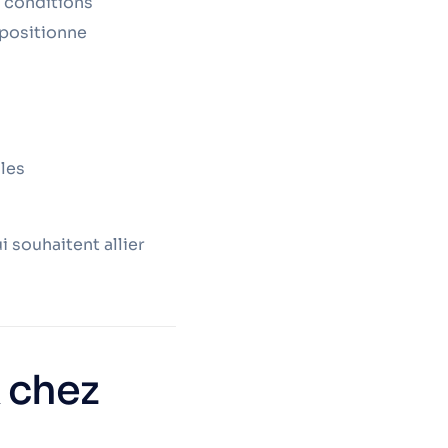
e conditions
 positionne
iles
 souhaitent allier
k chez