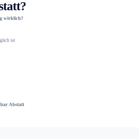
tatt?
g wirklich?
lich ist
bar Abstatt