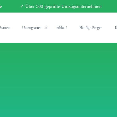
ebote ✓ Über 500 geprüfte Umzugsunternehmen ✓ 
Starten
Umzugsarten
Ablauf
Häufige Fragen
K
Privatumzug
Büroumzug
Fernumzug
Seniorenumzug
Studentenumzug
Klaviertransport