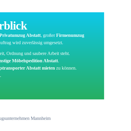
rblick
Privatumzug Abstatt
, großer
Firmenumzug
uftrag wird zuverlässig umgesetzt.
heit, Ordnung und saubere Arbeit steht.
nstige Möbelspedition Abstatt
.
transporter Abstatt mieten
zu können.
.