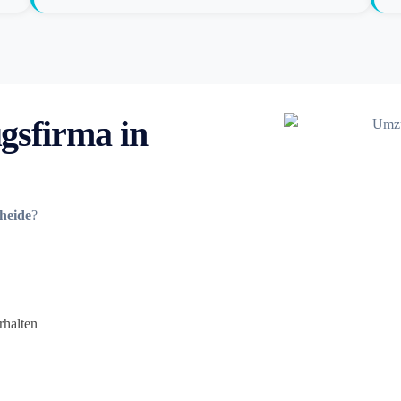
gsfirma in
heide
?
rhalten