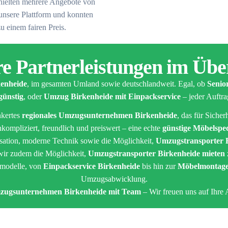
rhielten mehrere Angebote von
unsere Plattform und konnten
u einem fairen Preis.
e Partnerleistungen im Übe
enheide
, im gesamten Umland sowie deutschlandweit. Egal, ob
Senio
günstig
, oder
Umzug Birkenheide mit Einpackservice
– jeder Auftra
nkertes
regionales Umzugsunternehmen Birkenheide
, das für Sicher
kompliziert, freundlich und preiswert – eine echte
günstige Möbelsped
isation, moderne Technik sowie die Möglichkeit,
Umzugstransporter B
wir zudem die Möglichkeit,
Umzugstransporter Birkenheide mieten
smodelle, von
Einpackservice Birkenheide
bis hin zur
Möbelmontage
Umzugsabwicklung.
zugsunternehmen Birkenheide mit Team
– Wir freuen uns auf Ihre 