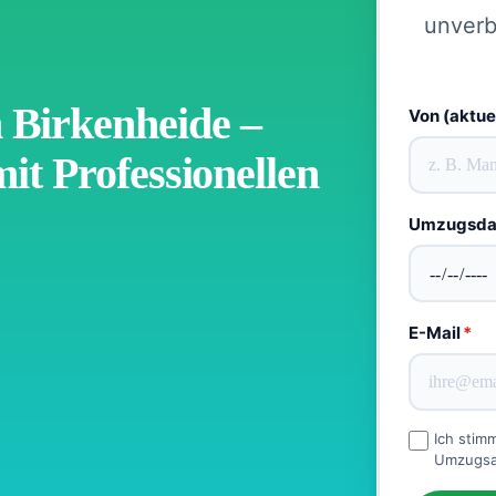
unverb
Birkenheide –
Von (aktue
it Professionellen
Umzugsd
E-Mail
*
Ich stim
Umzugsan