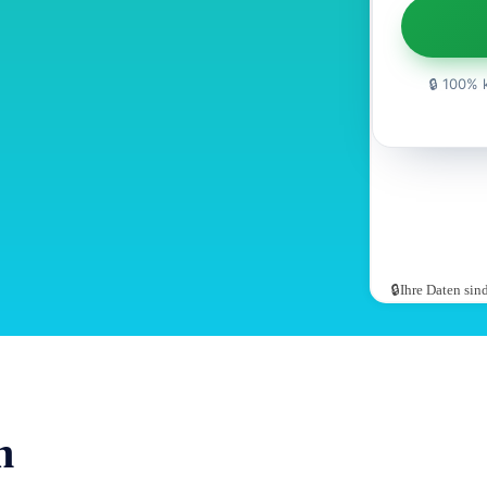
🔒 100% 
🔒Ihre Daten si
n