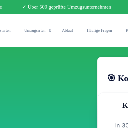
ebote ✓ Über 500 geprüfte Umzugsunternehmen ✓ 
Starten
Umzugsarten
Ablauf
Häufige Fragen
K
Privatumzug
Büroumzug
🎯 Ko
Fernumzug
Seniorenumzug
K
Studentenumzug
Klaviertransport
In 3