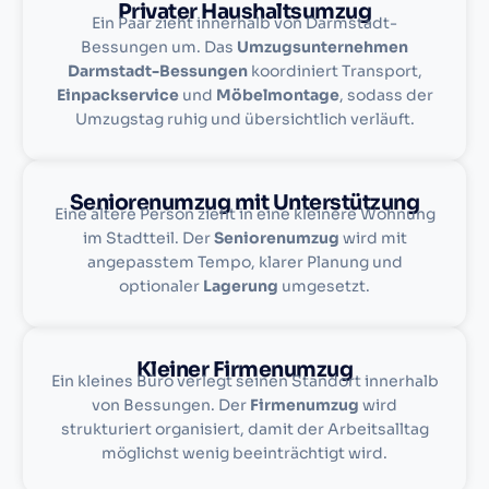
Privater Haushaltsumzug
Ein Paar zieht innerhalb von Darmstadt-
Bessungen um. Das
Umzugsunternehmen
Darmstadt-Bessungen
koordiniert Transport,
Einpackservice
und
Möbelmontage
, sodass der
Umzugstag ruhig und übersichtlich verläuft.
Seniorenumzug mit Unterstützung
Eine ältere Person zieht in eine kleinere Wohnung
im Stadtteil. Der
Seniorenumzug
wird mit
angepasstem Tempo, klarer Planung und
optionaler
Lagerung
umgesetzt.
Kleiner Firmenumzug
Ein kleines Büro verlegt seinen Standort innerhalb
von Bessungen. Der
Firmenumzug
wird
strukturiert organisiert, damit der Arbeitsalltag
möglichst wenig beeinträchtigt wird.