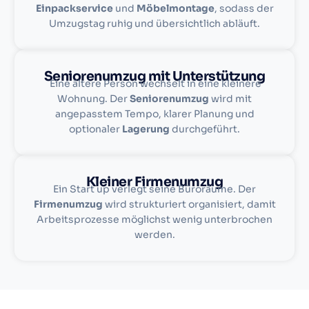
Einpackservice
und
Möbelmontage
, sodass der
Umzugstag ruhig und übersichtlich abläuft.
Seniorenumzug mit Unterstützung
Eine ältere Person wechselt in eine kleinere
Wohnung. Der
Seniorenumzug
wird mit
angepasstem Tempo, klarer Planung und
optionaler
Lagerung
durchgeführt.
Kleiner Firmenumzug
Ein Start up verlegt seine Büroräume. Der
Firmenumzug
wird strukturiert organisiert, damit
Arbeitsprozesse möglichst wenig unterbrochen
werden.