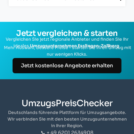
Jetzt vergleichen & starten
Vergleichen Sie jetzt regionale Anbieter und finden Sie Ihr
ideales
Umzugsunternehmen Esslingen-Zollberg
.
Mehr Auswahl, bessere Preise – starten Sie Ihren Umzug mit
nur wenigen Klicks.
Jetzt kostenlose Angebote erhalten
UmzugsPreisChecker
Deutschlands führende Plattform für Umzugsangebote.
Wir verbinden Sie mit den besten Umzugsunternehmen
in Ihrer Region.
📞 + 49 6201 2634908