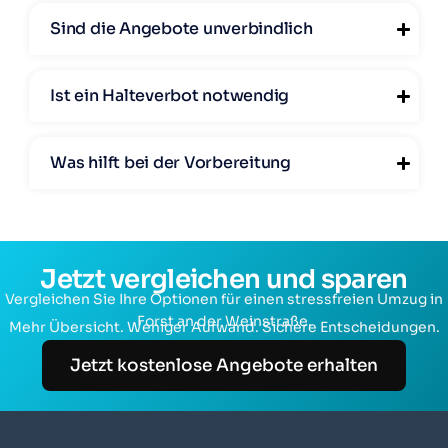
Sind die Angebote unverbindlich
Ist ein Halteverbot notwendig
Was hilft bei der Vorbereitung
Jetzt vergleichen und sparen
Vergleichen Sie Ihre Optionen für einen stressfreien Umzug in
Forst an der Weinstraße.
Mehr Übersicht. Weniger Aufwand. Sichere Entscheidungen.
Jetzt kostenlose Angebote erhalten