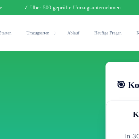
ebote ✓ Über 500 geprüfte Umzugsunternehmen ✓ 
Starten
Umzugsarten
Ablauf
Häufige Fragen
K
Privatumzug
Büroumzug
🎯 Ko
Fernumzug
Seniorenumzug
K
Studentenumzug
Klaviertransport
In 3