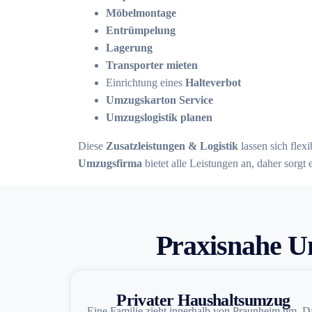
Möbelmontage
Entrümpelung
Lagerung
Transporter mieten
Einrichtung eines
Halteverbot
Umzugskarton Service
Umzugslogistik planen
Diese
Zusatzleistungen & Logistik
lassen sich flex
Umzugsfirma
bietet alle Leistungen an, daher sorgt 
Praxisnahe U
Privater Haushaltsumzug
Eine Familie zieht innerhalb von Praunheim um. D