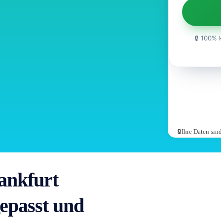
🔒 100% 
🔒Ihre Daten si
ankfurt
epasst und