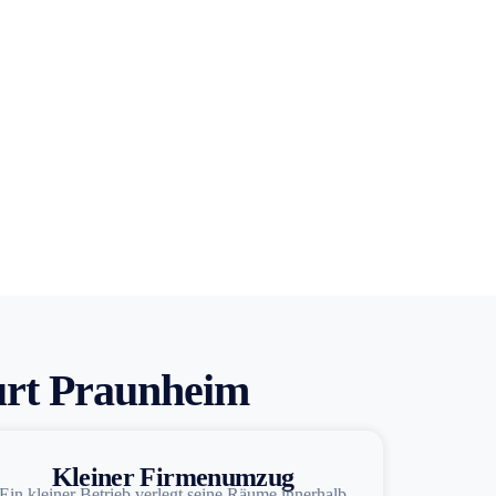
urt Praunheim
Kleiner Firmenumzug
Ein kleiner Betrieb verlegt seine Räume innerhalb