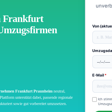
unverb
Frankfurt
Von (aktue
 Umzugsfirmen
Umzugsd
E-Mail
*
nehmen Frankfurt Praunheim
neutral,
Plattform unterstützt dabei, passende regionale
Ich stim
turiert sowie gut vorbereitet umzusetzen.
Umzugsan