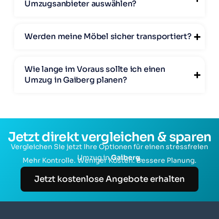
Umzugsanbieter auswählen?
Werden meine Möbel sicher transportiert?
Wie lange im Voraus sollte ich einen
Umzug in Gaiberg planen?
Jetzt direkt vergleichen & sparen
Vergleichen Sie jetzt Ihre Optionen für einen stressfreien
Umzug in
Gaiberg
.
Mehr Kontrolle. Weniger Kosten. Bessere Planung.
Jetzt kostenlose Angebote erhalten