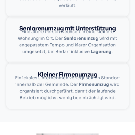
verläuft.
Seniorenumzug mit Unterstützung
Eine ältere Person wechselt in eine kleinere
Wohnung im Ort. Der
Seniorenumzug
wird mit
angepasstem Tempo und klarer Organisation
umgesetzt, bei Bedarf inklusive
Lagerung
.
Kleiner Firmenumzug
Ein lokales Unternehmen verlegt seinen Standort
innerhalb der Gemeinde. Der
Firmenumzug
wird
organisiert durchgeführt, damit der laufende
Betrieb möglichst wenig beeinträchtigt wird.