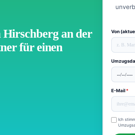
unverb
Hirschberg an der
Von (aktue
ner für einen
Umzugsd
E-Mail
*
Ich stim
Umzugsan