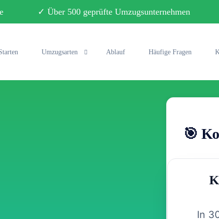
ebote ✓ Über 500 geprüfte Umzugsunternehmen ✓ 
Starten
Umzugsarten
Ablauf
Häufige Fragen
K
Privatumzug
Büroumzug
🎯 Ko
Fernumzug
Seniorenumzug
K
Studentenumzug
Klaviertransport
In 3