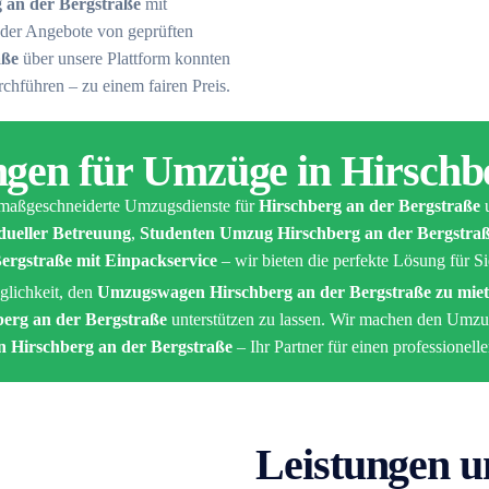
 an der Bergstraße
mit
der Angebote von geprüften
aße
über unsere Plattform konnten
chführen – zu einem fairen Preis.
ngen für Umzüge in Hirschb
 maßgeschneiderte Umzugsdienste für
Hirschberg an der Bergstraße
u
dueller Betreuung
,
Studenten Umzug Hirschberg an der Bergstraß
ergstraße mit Einpackservice
– wir bieten die perfekte Lösung für Si
glichkeit, den
Umzugswagen Hirschberg an der Bergstraße zu mie
erg an der Bergstraße
unterstützen zu lassen. Wir machen den Umzug
Hirschberg an der Bergstraße
– Ihr Partner für einen professionell
Leistungen u