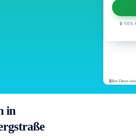
🔒 100% 
🔒Ihre Daten si
 in
ergstraße