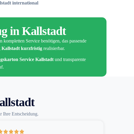
tadt international
g in Kallstadt
n kompletten Service benötigen, das passende
Kallstadt kurzfristig
realisierbar.
skarton Service Kallstadt
und transparente
f.
llstadt
ür Ihre Entscheidung.