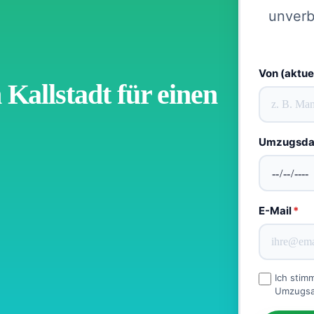
unverb
Von (aktue
allstadt für einen
Umzugsd
E-Mail
*
Ich stim
Umzugsan