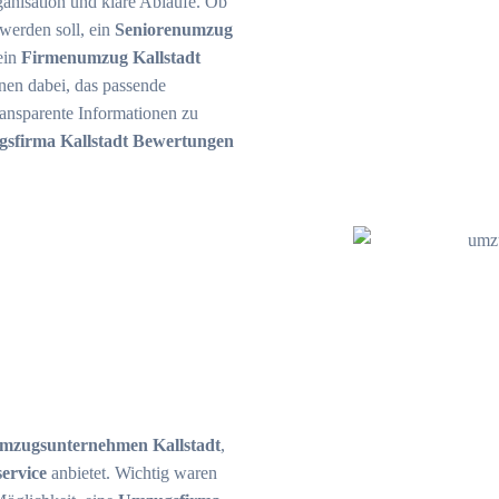
ganisation und klare Abläufe. Ob
werden soll, ein
Seniorenumzug
ein
Firmenumzug Kallstadt
nen dabei, das passende
ransparente Informationen zu
sfirma Kallstadt Bewertungen
mzugsunternehmen Kallstadt
,
ervice
anbietet. Wichtig waren