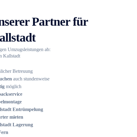
nserer Partner für
llstadt
igen Umzugsleistungen ab:
 Kallstadt
licher Betreuung
buchen
auch stundenweise
tig
möglich
packservice
belmontage
stadt Entrümpelung
rter mieten
stadt Lagerung
Fern