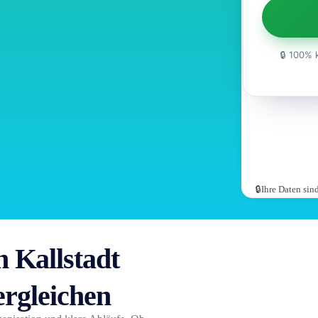
🔒 100% 
🔒Ihre Daten si
Kallstadt
ergleichen