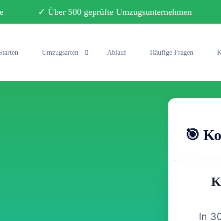
ebote ✓ Über 500 geprüfte Umzugsunternehmen ✓ 
Starten
Umzugsarten
Ablauf
Häufige Fragen
K
Privatumzug
Büroumzug
🎯 Ko
Fernumzug
Seniorenumzug
K
Studentenumzug
Klaviertransport
In 3