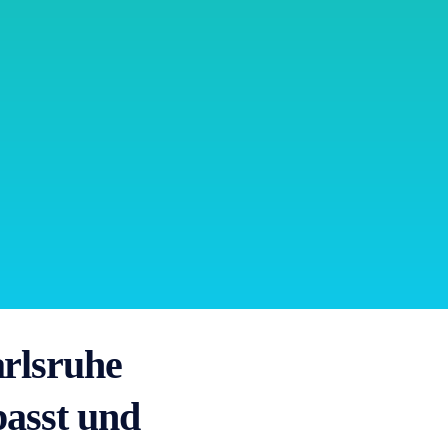
rlsruhe
passt und