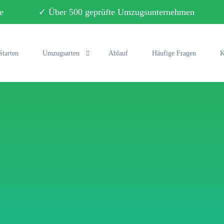
ebote ✓ Über 500 geprüfte Umzugsunternehmen ✓ 
Starten
Umzugsarten
Ablauf
Häufige Fragen
K
Privatumzug
Büroumzug
Fernumzug
Seniorenumzug
Studentenumzug
Klaviertransport