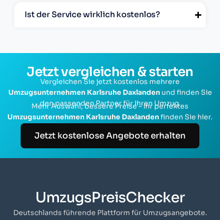
Ist der Service wirklich kostenlos?
Jetzt vergleichen & starten
Vergleichen Sie jetzt kostenlos mehrere
Umzugsunternehmen Karlsruhe Daxlanden
und finden Sie
den passenden Partner für Ihren Umzug.
Mehr Auswahl, bessere Preise – Ihr perfektes
Umzugsunternehmen Karlsruhe Daxlanden
finden Sie hier.
Jetzt kostenlose Angebote erhalten
UmzugsPreisChecker
Deutschlands führende Plattform für Umzugsangebote.