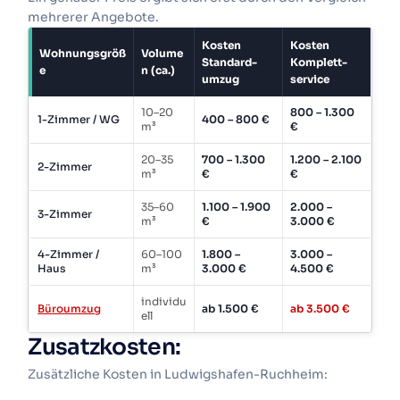
mehrerer Angebote.
am besten passt.
Kosten
Kosten
Wohnungsgröß
Volume
Standard­
Komplett­
Jetzt kostenlose Angebote für
e
n (ca.)
umzug
service
Ludwigshafen-Edigheim erhalten
10–20
800 – 1.300
1-Zimmer / WG
400 – 800 €
m³
€
20–35
700 – 1.300
1.200 – 2.100
2-Zimmer
m³
€
€
35–60
1.100 – 1.900
2.000 –
3-Zimmer
m³
€
3.000 €
4-Zimmer /
60–100
1.800 –
3.000 –
Haus
m³
3.000 €
4.500 €
individu
Büroumzug
ab 1.500 €
ab 3.500 €
ell
Zusatzkosten:
Zusätzliche Kosten in Ludwigshafen-Ruchheim: