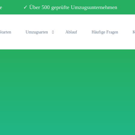
ebote ✓ Über 500 geprüfte Umzugsunternehmen ✓ 
Starten
Umzugsarten
Ablauf
Häufige Fragen
K
Privatumzug
Büroumzug
Fernumzug
Seniorenumzug
Studentenumzug
Klaviertransport