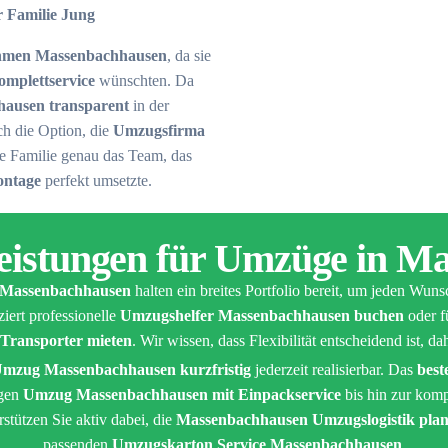
r Familie Jung
hmen Massenbachhausen
, da sie
mplettservice
wünschten. Da
ausen transparent
in der
rch die Option, die
Umzugsfirma
e Familie genau das Team, das
ontage
perfekt umsetzte.
leistungen für Umzüge in M
Massenbachhausen
halten ein breites Portfolio bereit, um jeden Wunsch
iert professionelle
Umzugshelfer Massenbachhausen buchen
oder f
ransporter mieten
. Wir wissen, dass Flexibilität entscheidend ist, 
mzug Massenbachhausen kurzfristig
jederzeit realisierbar. Das
bes
igen
Umzug Massenbachhausen mit Einpackservice
bis hin zur kom
rstützen Sie aktiv dabei, die
Massenbachhausen Umzugslogistik pla
passenden
Umzugskarton Service Massenbachhausen
.