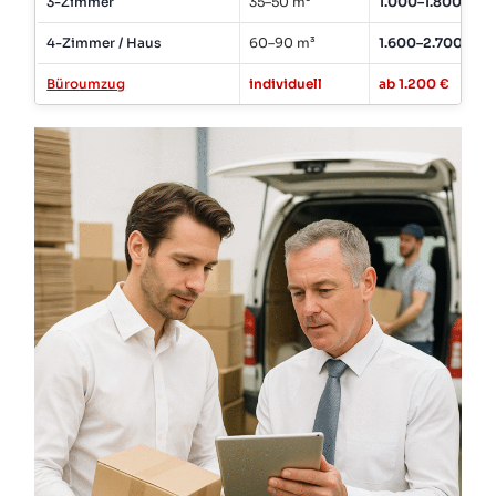
3-Zimmer
35–50 m³
1.000–1.800 €
4-Zimmer / Haus
60–90 m³
1.600–2.700 €
Büroumzug
individuell
ab 1.200 €