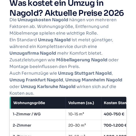
Was kostet ein Umzug in
Nagold? Aktuelle Preise 2026
Die
Umzugskosten Nagold
hängen von mehreren
Schritt 3
Faktoren ab. Wohnungsgröße, Entfernung und
Möbelmenge spielen eine wichtige Rolle.
Vergleichen und buchen
Ein Standard
Umzug Nagold
ist meist günstiger,
während ein Komplettservice durch eine
Wählen Sie das beste Angebot für Ihren
Umzugsfirma Nagold
mehr Komfort bietet.
Umzugspartner Nagold
.
Zusatzleistungen wie
Möbellagerung Nagold
oder
Montage beeinflussen den Preis.
Auch Fernumzüge wie
Umzug Stuttgart Nagold
,
Jetzt kostenlose Angebote für
Ludwigshafen-Edigheim erhalten
Umzug Frankfurt Nagold
,
Umzug Mannheim Nagold
oder
Umzug Karlsruhe Nagold
wirken sich auf die
Kosten aus.
Wohnungsgröße
Volumen (ca.)
Kosten Standar
1-Zimmer / WG
10–15 m³
400–750 €
2-Zimmer
20–30 m³
700–1.200 €