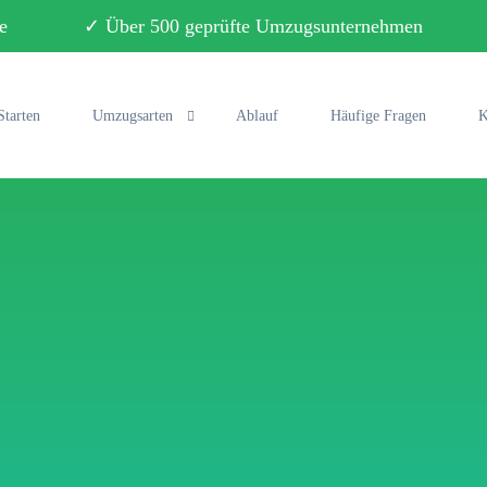
ebote ✓ Über 500 geprüfte Umzugsunternehmen ✓ 
Starten
Umzugsarten
Ablauf
Häufige Fragen
K
Privatumzug
Büroumzug
Fernumzug
Seniorenumzug
Studentenumzug
Klaviertransport