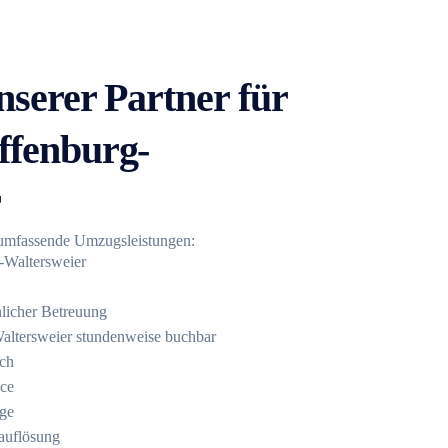
nserer Partner für
ffenburg-
r
n umfassende Umzugsleistungen:
-Waltersweier
licher Betreuung
altersweier stundenweise buchbar
ich
ice
ge
auflösung