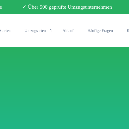
ebote ✓ Über 500 geprüfte Umzugsunternehmen ✓ 
Starten
Umzugsarten
Ablauf
Häufige Fragen
K
Privatumzug
Büroumzug
Fernumzug
Seniorenumzug
Studentenumzug
Klaviertransport