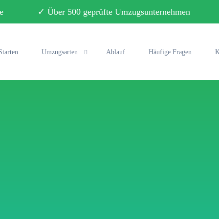
ebote ✓ Über 500 geprüfte Umzugsunternehmen ✓ 
Starten
Umzugsarten
Ablauf
Häufige Fragen
K
Privatumzug
Büroumzug
Fernumzug
Seniorenumzug
Studentenumzug
Klaviertransport