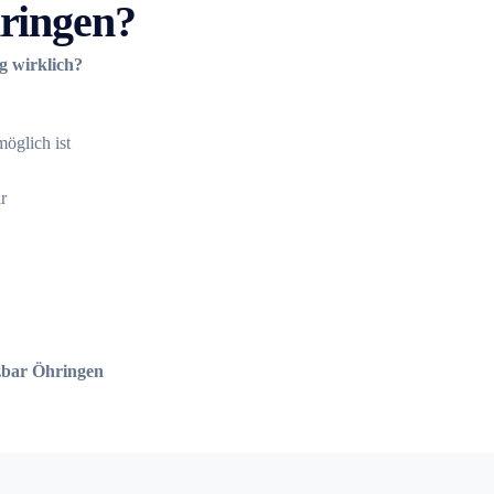
ringen?
g wirklich?
öglich ist
r
zbar Öhringen