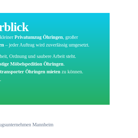
rblick
kleiner
Privatumzug Öhringen
, großer
en
– jeder Auftrag wird zuverlässig umgesetzt.
rheit, Ordnung und saubere Arbeit steht.
stige Möbelspedition Öhringen
.
ransporter Öhringen mieten
zu können.
.