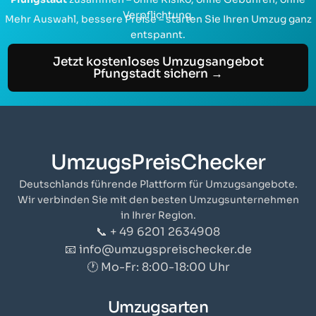
Verpflichtung.
Mehr Auswahl, bessere Preise – starten Sie Ihren Umzug ganz
entspannt.
Jetzt kostenloses Umzugsangebot
Pfungstadt sichern →
UmzugsPreisChecker
Deutschlands führende Plattform für Umzugsangebote.
Wir verbinden Sie mit den besten Umzugsunternehmen
in Ihrer Region.
📞 + 49 6201 2634908
📧 info@umzugspreischecker.de
🕐 Mo-Fr: 8:00-18:00 Uhr
Umzugsarten