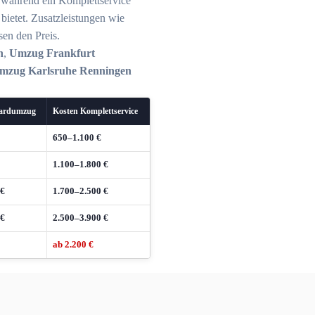
, während ein Komplettservice
ietet. Zusatzleistungen wie
en den Preis.
n
,
Umzug Frankfurt
mzug Karlsruhe Renningen
dardumzug
Kosten Komplettservice
650–1.100 €
1.100–1.800 €
 €
1.700–2.500 €
 €
2.500–3.900 €
ab 2.200 €