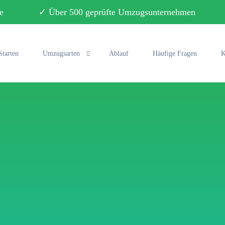
ebote ✓ Über 500 geprüfte Umzugsunternehmen ✓ 
Starten
Umzugsarten
Ablauf
Häufige Fragen
K
Privatumzug
Büroumzug
Fernumzug
Seniorenumzug
Studentenumzug
Klaviertransport