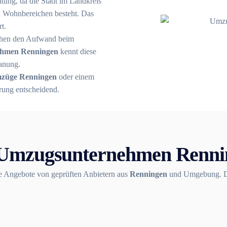
tung, da die Stadt im Landkreis
nd Wohnbereichen besteht. Das
t.
öhen den Aufwand beim
hmen Renningen
kennt diese
lanung.
züge Renningen
oder einem
rung entscheidend.
r Umzugsunternehmen Rennin
e Angebote von geprüften Anbietern aus
Renningen
und Umgebung. Der 