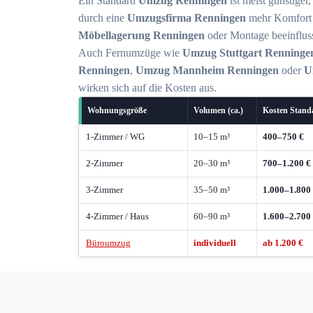
Ein Standard
Umzug Renningen
ist meist günstiger
durch eine
Umzugsfirma Renningen
mehr Komfort b
Möbellagerung Renningen
oder Montage beeinfluss
Auch Fernumzüge wie
Umzug Stuttgart Renninge
Renningen
,
Umzug Mannheim Renningen
oder
U
wirken sich auf die Kosten aus.
Wohnungsgröße
Volumen (ca.)
Kosten Stan
1-Zimmer / WG
10–15 m³
400–750 €
2-Zimmer
20–30 m³
700–1.200 €
3-Zimmer
35–50 m³
1.000–1.800
4-Zimmer / Haus
60–90 m³
1.600–2.700
Büroumzug
individuell
ab 1.200 €