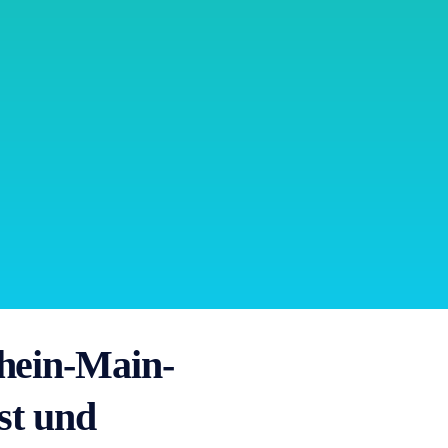
hein-Main-
st und