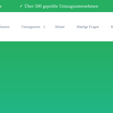
ebote ✓ Über 500 geprüfte Umzugsunternehmen ✓ 
Starten
Umzugsarten
Ablauf
Häufige Fragen
K
Privatumzug
Büroumzug
Fernumzug
Seniorenumzug
Studentenumzug
Klaviertransport