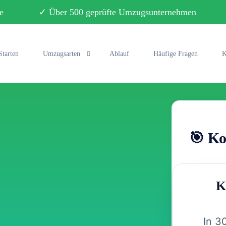
ebote ✓ Über 500 geprüfte Umzugsunternehmen ✓ 
Starten
Umzugsarten
Ablauf
Häufige Fragen
K
Privatumzug
Büroumzug
🎯 Ko
Fernumzug
Seniorenumzug
K
Studentenumzug
Klaviertransport
In 3