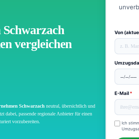
unverb
 Schwarzach
Von (aktue
en vergleichen
Umzugsd
E-Mail
*
rnehmen Schwarzach
neutral, übersichtlich und
tzt dabei, passende regionale Anbieter für einen
riert vorzubereiten.
Ich stim
Umzugsan