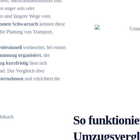
sern, Mehrfamilienhäusern und
n enger sein oder
hen sind längere Wege vom
hmen Schwarzach
kennen diese
 der Planung von Transport,
fessionell
vorbereitet, bei einem
numzug organisiert
, der
g kurzfristig
lässt sich
ind. Der Vergleich über
ternehmen
und erleichtert die
So funktionie
Umzugsvergl