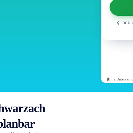
🔒 100% 
🔒Ihre Daten si
chwarzach
planbar