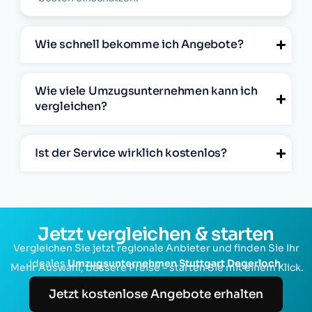
Wie schnell bekomme ich Angebote?
Wie viele Umzugsunternehmen kann ich
vergleichen?
Ist der Service wirklich kostenlos?
Jetzt vergleichen & starten
Vergleichen Sie jetzt regionale Anbieter und finden Sie Ihr
ideales
Umzugsunternehmen Stuttgart Degerloch
.
Mehr Auswahl, bessere Preise – starten Sie mit einem Klick.
Jetzt kostenlose Angebote erhalten