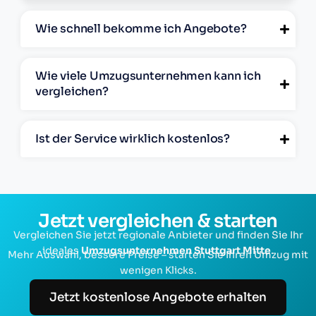
Wie schnell bekomme ich Angebote?
Wie viele Umzugsunternehmen kann ich
vergleichen?
Ist der Service wirklich kostenlos?
Jetzt vergleichen & starten
Vergleichen Sie jetzt regionale Anbieter und finden Sie Ihr
ideales
Umzugsunternehmen Stuttgart Mitte
.
Mehr Auswahl, bessere Preise – starten Sie Ihren Umzug mit
wenigen Klicks.
Jetzt kostenlose Angebote erhalten