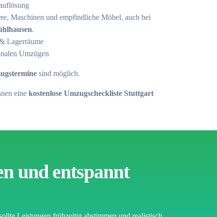
auflösung
iere, Maschinen und empfindliche Möbel, auch bei
ühlhausen
.
 & Lagerräume
tionalen Umzügen
zugstermine
sind möglich.
Ihnen eine
kostenlose Umzugscheckliste Stuttgart
en und entspannt
sollte Leistungen frühzeitig abstimmen und realistisch