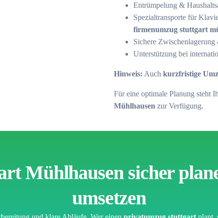
Entrümpelung & Haushalts
Spezialtransporte für Klav
firmenumzug stuttgart m
Sichere Zwischenlagerung
Unterstützung bei interna
Hinweis:
Auch
kurzfristige Um
Für eine optimale Planung steht 
Mühlhausen
zur Verfügung.
art Mühlhausen sicher plan
umsetzen
bereitung und klare Abläufe. Wer einen
privatumzug stuttgart
plant, 