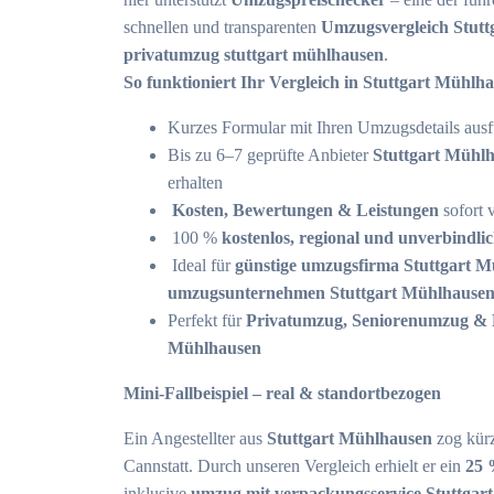
schnellen und transparenten
Umzugsvergleich Stut
privatumzug stuttgart mühlhausen
.
So funktioniert Ihr Vergleich in Stuttgart Mühlh
Kurzes Formular mit Ihren Umzugsdetails ausf
Bis zu 6–7 geprüfte Anbieter
Stuttgart Mühl
erhalten
Kosten, Bewertungen & Leistungen
sofort 
100 %
kostenlos, regional und unverbindli
Ideal für
günstige umzugsfirma Stuttgart 
umzugsunternehmen Stuttgart Mühlhause
Perfekt für
Privatumzug, Seniorenumzug & 
Mühlhausen
Mini-Fallbeispiel – real & standortbezogen
Ein Angestellter aus
Stuttgart Mühlhausen
zog kürz
Cannstatt. Durch unseren Vergleich erhielt er ein
25 
inklusive
umzug mit verpackungsservice Stuttgar