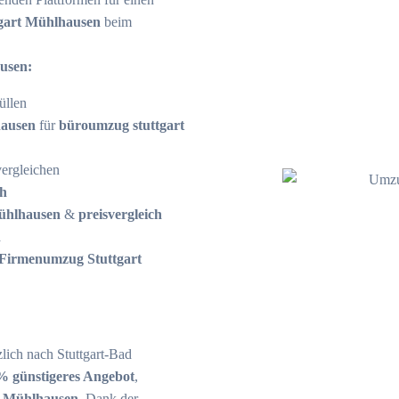
tgart Mühlhausen
beim
ausen:
üllen
hausen
für
büroumzug stuttgart
vergleichen
ch
Mühlhausen
&
preisvergleich
n
Firmenumzug Stuttgart
lich nach Stuttgart-Bad
% günstigeres Angebot
,
t Mühlhausen
.
Dank der