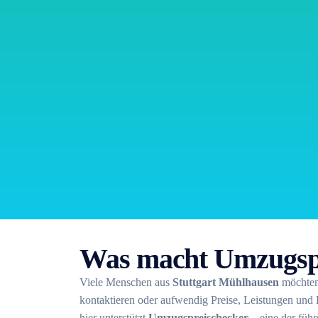
Was macht Umzugsp
Viele Menschen aus
Stuttgart Mühlhausen
möchten
kontaktieren oder aufwendig Preise, Leistungen un
hier unterstützt
Umzugspreischecker
– eine der führ