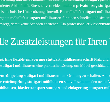
urierter Ablauf hilft, Stress zu vermeiden und den
privatumzug stuttga
st technische Unterstützung sinnvoll. Ein
möbellift stuttgart mühlh
rgt ein
möbellift stuttgart mühlhausen
für einen schnellen und sicher
ewegt, damit keine Schäden entstehen. Ein professioneller
klaviertrans
lle Zusatzleistungen für Ihre
g. Eine flexible
einlagerung stuttgart mühlhausen
schafft Platz und 
 stuttgart mühlhausen
eine praktische Lösung, um Möbel geschützt un
entrümpelung stuttgart mühlhausen
, um Ordnung zu schaffen. Alte
re
entrümpelung stuttgart mühlhausen
sinnvoll sein, um den neuen 
mühlhausen
,
klaviertransport stuttgart
und
einlagerung stuttgart m