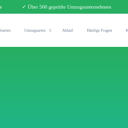
ebote ✓ Über 500 geprüfte Umzugsunternehmen ✓ 
Starten
Umzugsarten
Ablauf
Häufige Fragen
K
Privatumzug
Büroumzug
Fernumzug
Seniorenumzug
Studentenumzug
Klaviertransport