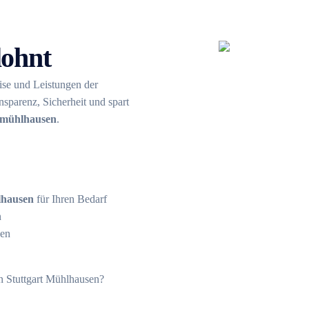
lohnt
ise und Leistungen der
nsparenz, Sicherheit und spart
 mühlhausen
.
lhausen
für Ihren Bedarf
n
den
n Stuttgart Mühlhausen?