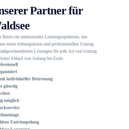
nserer Partner für
aldsee
n Ihnen ein umfassendes Leistungsspektrum, das
 Ihnen einen reibungslosen und professionellen Umzug
maßgeschneiderten Lösungen für jede Art von Umzug
sfreien Ablauf von Anfang bis Ende.
essionell
anisiert
it individueller Betreuung
e günstig
uchen
ig möglich
ckservice
elmontage
dsee Entrümpelung