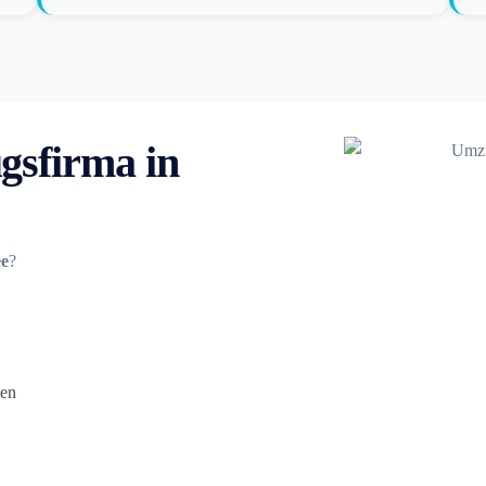
gsfirma in
ee
?
ten