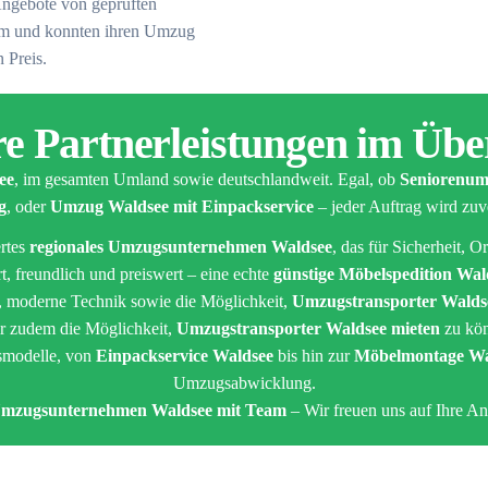
Angebote von geprüften
orm und konnten ihren Umzug
 Preis.
e Partnerleistungen im Übe
ee
, im gesamten Umland sowie deutschlandweit. Egal, ob
Seniorenumz
g
, oder
Umzug Waldsee mit Einpackservice
– jeder Auftrag wird zuve
ertes
regionales Umzugsunternehmen Waldsee
, das für Sicherheit, 
t, freundlich und preiswert – eine echte
günstige Möbelspedition Wal
n, moderne Technik sowie die Möglichkeit,
Umzugstransporter Walds
r zudem die Möglichkeit,
Umzugstransporter Waldsee mieten
zu könn
gsmodelle, von
Einpackservice Waldsee
bis hin zur
Möbelmontage Wa
Umzugsabwicklung.
Umzugsunternehmen Waldsee mit Team
– Wir freuen uns auf Ihre An