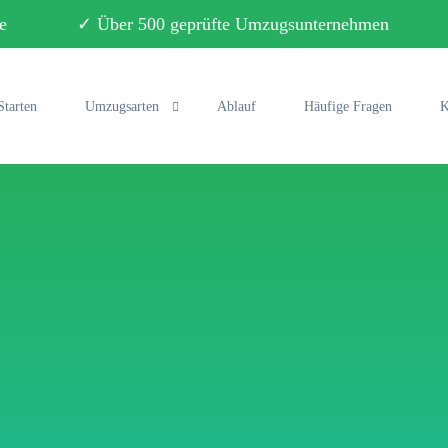
ebote ✓ Über 500 geprüfte Umzugsunternehmen ✓ 
Starten
Umzugsarten
Ablauf
Häufige Fragen
K
Privatumzug
Büroumzug
Fernumzug
Seniorenumzug
Studentenumzug
Klaviertransport