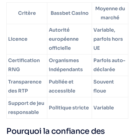
Moyenne du
Critère
Bassbet Casino
marché
Autorité
Variable,
Licence
européenne
parfois hors
officielle
UE
Certification
Organismes
Parfois auto-
RNG
indépendants
déclarée
Transparence
Publiée et
Souvent
des RTP
accessible
floue
Support de jeu
Politique stricte
Variable
responsable
Pourquoi la confiance des