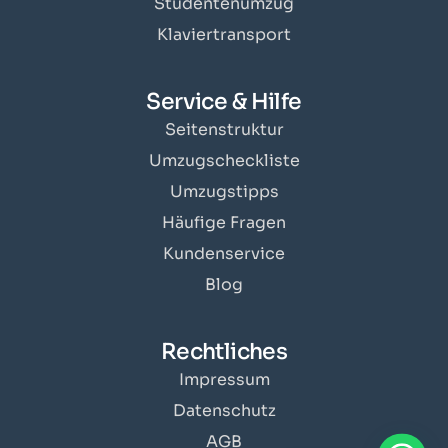
Studentenumzug
Klaviertransport
Service & Hilfe
Seitenstruktur
Umzugscheckliste
Umzugstipps
Häufige Fragen
Kundenservice
Blog
Rechtliches
Impressum
Datenschutz
AGB