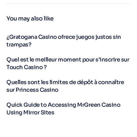
You may also like
¿Gratogana Casino ofrece juegos justos sin
trampas?
Quel est le meilleur moment pour s’inscrire sur
Touch Casino ?
Quelles sont les limites de dépôt à connaître
sur Princess Casino
Quick Guide to Accessing MrGreen Casino
Using Mirror Sites