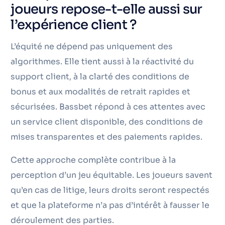
joueurs repose-t-elle aussi sur
l’expérience client ?
L’équité ne dépend pas uniquement des
algorithmes. Elle tient aussi à la réactivité du
support client, à la clarté des conditions de
bonus et aux modalités de retrait rapides et
sécurisées. Bassbet répond à ces attentes avec
un service client disponible, des conditions de
mises transparentes et des paiements rapides.
Cette approche complète contribue à la
perception d’un jeu équitable. Les joueurs savent
qu’en cas de litige, leurs droits seront respectés
et que la plateforme n’a pas d’intérêt à fausser le
déroulement des parties.