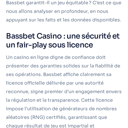
Bassbet garantit-il un jeu équitable ? C’est ce que
nous allons analyser en profondeur, en nous
appuyant sur les faits et les données disponibles.
Bassbet Casino : une sécurité et
un fair-play sous licence
Un casino en ligne digne de confiance doit
présenter des garanties solides sur la fiabilité de
ses opérations. Bassbet affiche clairement sa
licence officielle délivrée par une autorité
reconnue, signe premier d’un engagement envers
la régulation et la transparence. Cette licence
impose l’utilisation de générateurs de nombres
aléatoires (RNG) certifiés, garantissant que
chaque résultat de jeu est impartial et