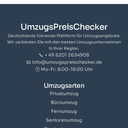
UmzugsPreisChecker
Deutschlands führende Plattform für Umzugsangebote.
Wir verbinden Sie mit den besten Umzugsunternehmen
in Ihrer Region.
📞 + 49 6201 2634908
📧 info@umzugspreischecker.de
🕐 Mo-Fr: 8:00-18:00 Uhr
Umzugsarten
Privatumzug
Büroumzug
Fernumzug
Seniorenumzug