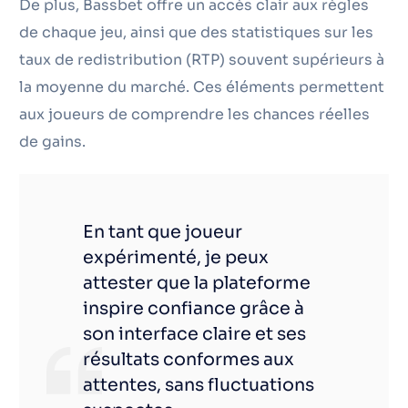
De plus, Bassbet offre un accès clair aux règles
de chaque jeu, ainsi que des statistiques sur les
taux de redistribution (RTP) souvent supérieurs à
la moyenne du marché. Ces éléments permettent
aux joueurs de comprendre les chances réelles
de gains.
En tant que joueur
expérimenté, je peux
attester que la plateforme
inspire confiance grâce à
son interface claire et ses
résultats conformes aux
attentes, sans fluctuations