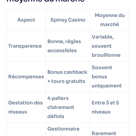
Moyenne du
Aspect
Spinsy Casino
marché
Variable,
Bonne, règles
Transparence
souvent
accessibles
brouillonne
Souvent
Bonus cashback
Récompenses
bonus
+ tours gratuits
uniquement
4 paliers
Gestation des
Entre 3 et 5
clairement
niveaux
niveaux
définis
Gestionnaire
Rarement