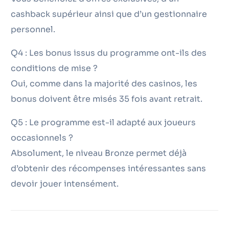
cashback supérieur ainsi que d’un gestionnaire
personnel.
Q4 : Les bonus issus du programme ont-ils des
conditions de mise ?
Oui, comme dans la majorité des casinos, les
bonus doivent être misés 35 fois avant retrait.
Q5 : Le programme est-il adapté aux joueurs
occasionnels ?
Absolument, le niveau Bronze permet déjà
d’obtenir des récompenses intéressantes sans
devoir jouer intensément.