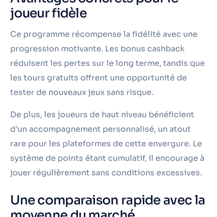
joueur fidèle
Ce programme récompense la fidélité avec une
progression motivante. Les bonus cashback
réduisent les pertes sur le long terme, tandis que
les tours gratuits offrent une opportunité de
tester de nouveaux jeux sans risque.
De plus, les joueurs de haut niveau bénéficient
d’un accompagnement personnalisé, un atout
rare pour les plateformes de cette envergure. Le
système de points étant cumulatif, il encourage à
jouer régulièrement sans conditions excessives.
Une comparaison rapide avec la
moyenne du marché