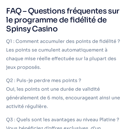
FAQ – Questions fréquentes sur
le programme de fidélité de
Spinsy Casino
Q1 : Comment accumuler des points de fidélité ?
Les points se cumulent automatiquement à
chaque mise réelle effectuée sur la plupart des
jeux proposés.
Q2 : Puis-je perdre mes points ?
Oui, les points ont une durée de validité
généralement de 6 mois, encourageant ainsi une
activité régulière.
Q3 : Quels sont les avantages au niveau Platine ?
Vous bénéficiez d’offres exclusives, d’un