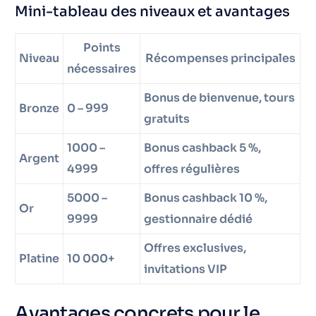
Mini-tableau des niveaux et avantages
Points
Niveau
Récompenses principales
nécessaires
Bonus de bienvenue, tours
Bronze
0 – 999
gratuits
1000 –
Bonus cashback 5 %,
Argent
4999
offres régulières
5000 –
Bonus cashback 10 %,
Or
9999
gestionnaire dédié
Offres exclusives,
Platine
10 000+
invitations VIP
Avantages concrets pour le