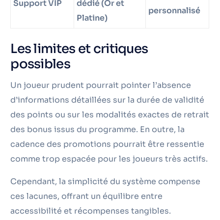
Support VIP
dédié (Or et
personnalisé
Platine)
Les limites et critiques
possibles
Un joueur prudent pourrait pointer l’absence
d’informations détaillées sur la durée de validité
des points ou sur les modalités exactes de retrait
des bonus issus du programme. En outre, la
cadence des promotions pourrait être ressentie
comme trop espacée pour les joueurs très actifs.
Cependant, la simplicité du système compense
ces lacunes, offrant un équilibre entre
accessibilité et récompenses tangibles.